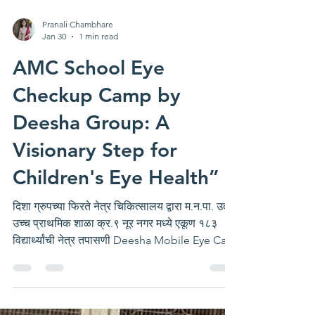
Pranali Chambhare
Jan 30
1 min read
AMC School Eye
Checkup Camp by
Deesha Group: A