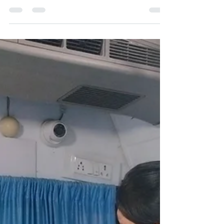
vision: Eye Checkup
Camp at AMC School by
Deesha Group
दिशा ग्रुपच्या फिरते नेत्र चिकित्सालय द्वारा म.न.पा. उर्दू
उच्च प्राथमिक शाळा क्र.२ अलीम नगर मध्ये एकूण १८६
विद्यार्थ्यांची नेत्र तपासणी Students Receiving Eye
Care Services at Eye Checkup Camp AMC
School दिशा एज्युकेशन फाउंडेशन, अमरावती संचालित
फिरते नेत्र चिकित्सालय यांच्यातर्फे अलीम नगर अमरावती
येथील म.न.पा. उर्दू उच्च प्राथमिक शाळा क्र.२ मध्ये
दिनांक १० फेब्रुवारी २०२६ रोजी विद्यार्थ्यांसाठी विशेष
नेत्र तपासणी शिबिर आयोजित करण्यात आले. या
उपक्रमांतर्गत एकूण १८६ विद्यार