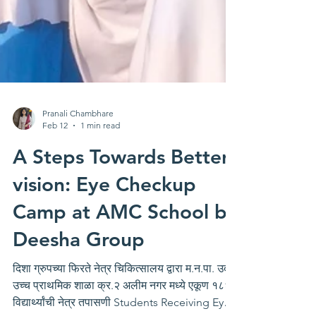
Pranali Chambhare
Feb 12
1 min read
A Steps Towards Better