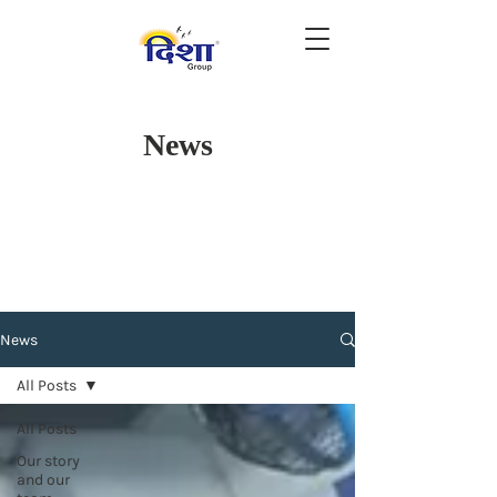
News
News
All Posts
All Posts
Our story
and our