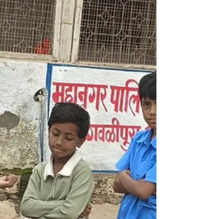
Visionary Step for
Children's Eye Health”
दिशा ग्रुपच्या फिरते नेत्र चिकित्सालय द्वारा म.न.पा. उर्दू
उच्च प्राथमिक शाळा क्र.९ नूर नगर मध्ये एकूण १८३
विद्यार्थ्यांची नेत्र तपासणी Deesha Mobile Eye Care
Unit at AMC School दिशा एज्युकेशन फाउंडेशन,
अमरावती संचालित फिरते नेत्र चिकित्सालय यांच्यातर्फे नूर
नगर अमरावती येथील म.न.पा. उर्दू उच्च प्राथमिक शाळा
क्र.९ मध्ये दिनांक २८ जानेवारी २०२६ रोजी
विद्यार्थ्यांसाठी विशेष नेत्र तपासणी शिबिर आयोजित
करण्यात आले. या उपक्रमांतर्गत एकूण १८३ विद्यार्थ्यांची
नेत्र तपासणी करण्यात