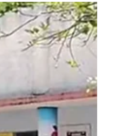
दिशा एज्युकेशन फाउंडेशन, अमरावती संचालित फिरत्या
नेत्र चिकित्सालयातर्फे म.न.पा. उर्दू उच्च प्राथमिक शाळा
क्र. ६, चापराशीपुरा व म.न.पा. उच्च प्राथमिक मराठी
शाळा, वडाळी, अमरावती येथे दिनांक ११ मार्च २०२६ रोजी
विद्यार्थ्यांसाठी विशेष नेत्र तपासणी शिबिर आयोजित
करण्यात आले