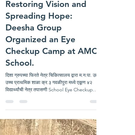
Pranali Chambhare
Jan 22
1 min read
With the Aim of
Restoring Vision and
Spreading Hope:
Deesha Group
Organized an Eye