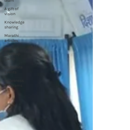
team
A gift of
vision
Knowledge
sharing
Marathi
articles
Free Eye
Checkup
Camp
Corporate
Events
Awareness
Programs