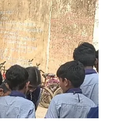
Checkup Camp at AMC
School.
दिशा ग्रुपच्या फिरते नेत्र चिकित्सालय द्वारा म.न.पा. उर्दू
उच्च प्राथमिक शाळा क्र.३ गवळीपुरा मध्ये एकूण ४२
विद्यार्थ्यांची नेत्र तपासणी School Eye Checkup
Camp दिशा एज्युकेशन फाउंडेशन, अमरावती संचालित
फिरते नेत्र चिकित्सालय यांच्यातर्फे गवळीपुरा अमरावती
येथील म.न.पा. उर्दू उच्च प्राथमिक शाळा क्र.३ मध्ये
दिनांक २१ जानेवारी २०२६ रोजी विद्यार्थ्यांसाठी विशेष
नेत्र तपासणी शिबिर आयोजित करण्यात आले. या
उपक्रमांतर्गत एकूण ४२ विद्यार्थ्यांची नेत्र तपासणी
करण्यात आली. या तपासणीदरम