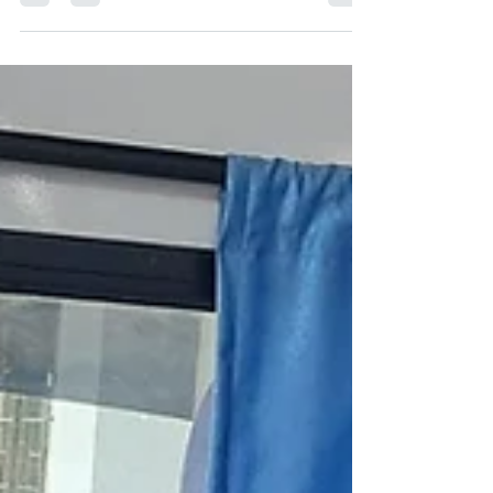
दिशा ग्रुपच्या फिरत्या नेत्र चिकित्सालयाद्वारे म.न.पा. उच्च
प्राथमिक मराठी शाळा क्र. १३, चापराशीपुरा येथे एकूण
७७ विद्यार्थ्यांची नेत्र तपासणी Deesha's Mobile Eye
Care Unit at Amravati Municipal Corporation
दिशा एज्युकेशन फाउंडेशन, अमरावती संचालित फिरत्या
नेत्र चिकित्सालयातर्फे चापराशीपुरा, अमरावती येथील
म.न.पा. उच्च प्राथमिक मराठी शाळा क्र. १३ मध्ये दिनांक
१० मार्च २०२६ रोजी विद्यार्थ्यांसाठी विशेष नेत्र तपासणी
शिबिर आयोजित करण्यात आले. या उपक्रमांतर्गत एकूण
७७ विद्यार्थ्यां