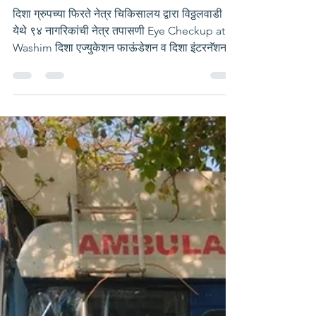
Unit Conducts Eye
Check-up Camp at
Vitthalwadi Bhavan,
Washim
दिशा ग्रुपच्या फिरते नेत्र चिकिसालय द्वारा विठ्ठलवाडी
येथे ९४ नागरिकांची नेत्र तपासणी Eye Checkup at
Washim दिशा एज्युकेशन फाऊंडेशन व दिशा इंटरनॅशनल
आय बँक द्वारा ग्रामीण व दुर्गम भागात फिरते नेत्र
चिकिसालय द्वारा वाशीम जिल्हा मधील विठ्ठलवाडी भवन
येथील श्री. प्रदीप देशमुख यांच्या वाढदिवसानीमीत्त २०
फेब्रुवारी २०२६ रोजी शिबिराचे आयोजन करण्यात आले
होते. या शिबिरामध्ये जेष्ठ नागरिकांचे मोफत नेत्र तपासणी
करण्यात आली. या नेत्र तपासणी शिबिरामध्ये एकूण ९४
नागरिकांची तपासणी करण्यात आ