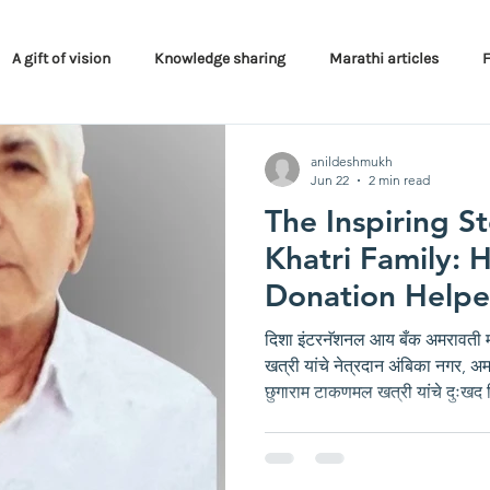
A gift of vision
Knowledge sharing
Marathi articles
Programs
anildeshmukh
Jun 22
2 min read
The Inspiring St
Khatri Family:
Donation Helpe
the World
दिशा इंटरनॅशनल आय बँक अमरावती मध
खत्री यांचे नेत्रदान अंबिका नगर, अमरावती येशील रहिवासी स्व. श्री.
छुगाराम टाकणमल खत्री यांचे दुःखद नि
निधनामुळे कुटूंबियांना दुःख होणे स्व
दुःखाचा डोगर कोसळले, परंतु अशाही पर
छुगाराम टाकणमल खत्री यांचे नेत्रदा