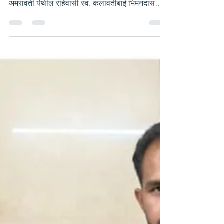
भिमनदास मोटवाणी यांचे नेत्रदान शिवकृपा कॉलनी,
अमरावती येथील रहिवासी स्व. कलावतीबाई भिमनदास
मोटवाणी यांचे दुःखत निधन झाले. कुटूंबातील व्यक्तीच्या
निधनामुळे कुटूंबियांना दुःख होणे स्वाभाविक असते.
मोटवाणी परिवारावर सुद्धा दुःखाचा डोंगर कोसळले परंतु
अशाही परिस्तितीत मोटवाणी परिवाराने स्व. कलावतीबाई
भिमनदास मोटवाणी यांचे नेत्रदान करण्याचा निर्णय घेतला.
यासाठी त्यांनी अमरावती मधील दिशा ग्रुप व दिशा
एज्युकेशन फाऊंडेशन द्वारा संचालित