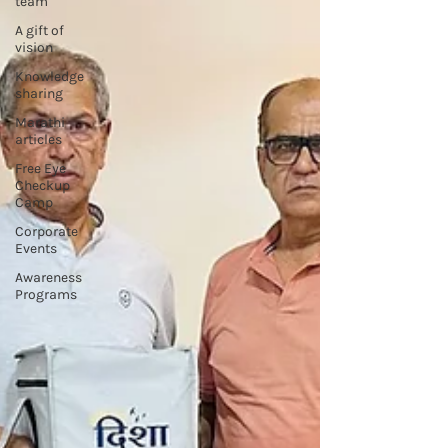
team
A gift of
vision
Knowledge
sharing
Marathi
articles
Free Eye
Checkup
Camp
Corporate
Events
Awareness
Programs