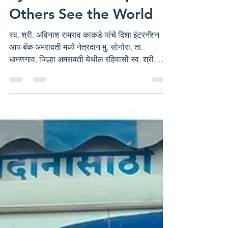
the Kakade Family: How
Eye Donation Helped
Others See the World
स्व. श्री. अविनाश रामराव काकडे यांचे दिशा इंटरनॅशन
आय बँक अमरावती मध्ये नेत्रदान मु. सोनोरा, ता.
धामणगाव, जिल्हा अमरावती येथील रहिवासी स्व. श्री.
अविनाश रामराव काकडे यांचे दि. २६/११/२०२५ ला
दुःखत निधन झाले. कुटूंबातील व्यक्तीच्या निधनामुळे
कुटूंबियांना दुःख होणे स्वाभाविक असते. काकडे परिवारावर
सुद्धा दुःखाचा डोंगर कोसळले परंतु अशाही परिस्तितीत
गरजूंना या जगातील रंग पाहता येतील या उद्दात भावनेने
काकडे परिवाराच्या सदस्यांनी स्व. श्री. अविनाश रामराव
काकडे यांचे नेत्रदान करण्या