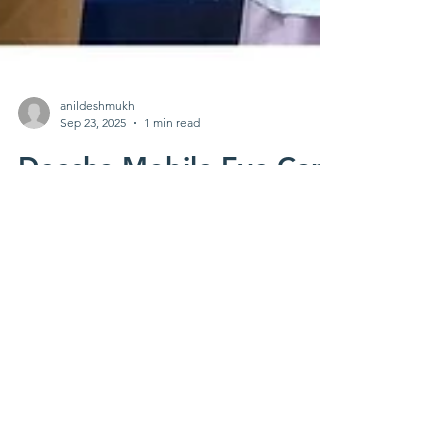
anildeshmukh
Sep 23, 2025
1 min read
Deesha Mobile Eye Care
Unit in collaboration
with AMC, brought eye
checkup camps that
empower women and