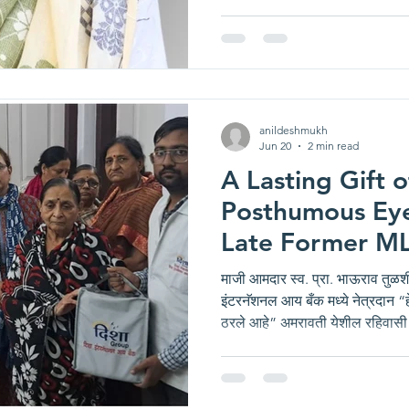
कुटूंबातील व्यक्तीच्या निधनामुळे कुटू
पाटील परिवारावर सुद्धा दुःखाचा डोग
पाटील परिवाराने स्व. श्रीमती चंद्रक
करण्याचा निर्णय घेतला. यासाठी त्या
एज्युकेशन फाऊ
anildeshmukh
Jun 20
2 min read
A Lasting Gift o
Posthumous Eye
Late Former ML
Bhaurao Tulshi
माजी आमदार स्व. प्रा. भाऊराव तुळशी
to Deesha Inter
इंटरनॅशनल आय बँक मध्ये नेत्रदान “
ठरले आहे” अमरावती येशील रहिवासी अमरावती पदवीधर मतदारसंघाचे
Bank, Amravati
सलग पाच वेळा प्रतिनिधित्व करणारे, ज्य
विचारवंत तथा माजी आमदार स्व. प्रा.
दुःखद निधन झाले. कुटूंबातील व्यक्तीच्