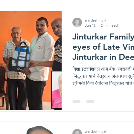
स्वाभाविक असते. देशमुख परिवारावर स
अशाही परिस्तितीत
anildeshmukh
Jun 12
2 min read
Jinturkar Famil
eyes of Late Vi
Jinturkar in De
International E
दिशा इंटरनॅशनल आय बँक अमरावती मध्
Amravati
जिंतूरकर यांचे नेत्रदान अंजनगाव सुर्जी, अमरावती येशील रहिवासी स्व.
श्रीमती विणा देवीदास जिंतूरकर यांचे
व्यक्तीच्या निधनामुळे कुटूंबियांना दु
परिवारावर सुद्धा दुःखाचा डोगर कोसळ
परिवाराने स्व. श्रीमती विणा देवीदास 
निर्णय घेतला. यासाठी त्यांनी अमरावत
फाऊंडे
anildeshmukh