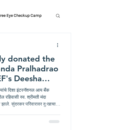
Free Eye Checkup Camp
ly donated the
anda Pralhadrao
EF's Deesha
ye Bank
कर यांचे दिशा इंटरनॅशनल आय बँक
ील रहिवासी स्व. श्रीमती मंदा
न झाले. सुंदरकर परिवारावर दुःखाचा
तीत मुलगी सौ. सीमा बोरकर यांनी
ादराव सुंदरकर यांचे नेत्रदान
 दिशा एज्युकेशन फाऊंडेशन द्वारा