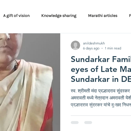
A gift of vision
Knowledge sharing
Marathi articles
Programs
anildeshmukh
6 days ago
1 min read
Sundarkar Fami
eyes of Late M
Sundarkar in D
International E
स्व. श्रीमती मंदा प्रल्हादराव सुंदर
अमरावती मध्ये नेत्रदान अमरावती येश
प्रल्हादराव सुंदरकर यांचे दुःखद निध
डोंगर कोसळले, परंतु अशाही परिस्थि
आपल्या आईचे स्व. श्रीमती मंदा प्रल्ह
करण्याचा निर्णय घेतला. दिशा ग्रुप व