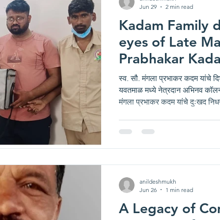
Jun 29
2 min read
Kadam Family d
eyes of Late M
Prabhakar Kada
International E
स्व. सौ. मंगला प्रभाकर कदम यांचे दिशा इंटरनॅशनल आय बँक (ERC)
Yavatmal
यवतमाळ मध्ये नेत्रदान अभिनव कॉलन
मंगला प्रभाकर कदम यांचे दुःखद निध
डोगर कोसळले, परंतु अशाही परिस्थि
प्रार्थना कदम यांनी स्व. सौ. मंगला 
निर्णय घेतला. त्यासाठी त्यांनी संजीव
इन्स्टिट्यूट, यवतमाळ व दिशा एज्युक
दिशा इंटरनॅशन
anildeshmukh
Jun 26
1 min read
A Legacy of Co