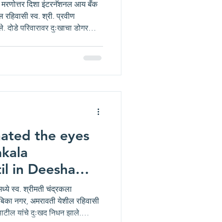
vati
ांचे मरणोत्तर दिशा इंटरनॅशनल आय बँक
ल रहिवासी स्व. श्री. प्रवीण
ले. दोडे परिवारावर दुःखाचा डोगर
लगा श्री. अविरत दोडे यांनी आपले
े यांचे नेत्रदान करण्याचा निर्णय
फाऊंडेशन द्वारा संचालित दिशा
ेढीचे सचिव श्री स्वप्निल अरुण
nated the eyes
akala
il in Deesha
ye Bank,
ये स्व. श्रीमती चंद्रकला
अंबिका नगर, अमरावती येशील रहिवासी
पाटील यांचे दुःखद निधन झाले.