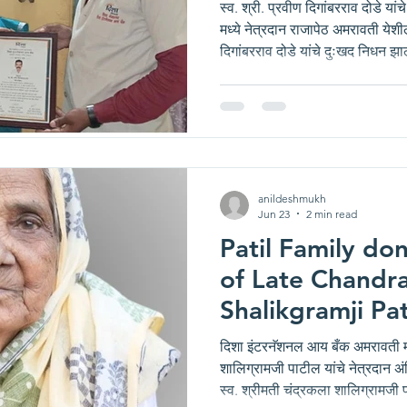
Eye Bank, Amra
स्व. श्री. प्रवीण दिगांबरराव दोडे य
मध्ये नेत्रदान राजापेठ अमरावती येशी
दिगांबरराव दोडे यांचे दुःखद निधन झा
कोसळले, परंतु अशाही परिस्थितीत मु
वडील स्व. श्री. प्रवीण दिगांबरराव दोड
घेतला. दिशा ग्रुप व दिशा एज्युकेशन 
इंटरनॅशनल आय बँक या धर्मदाय नेत्रप
गावंडे, दिशा आय
anildeshmukh
Jun 23
2 min read
Patil Family do
of Late Chandr
Shalikgramji Pat
International E
दिशा इंटरनॅशनल आय बँक अमरावती मध्
Amravati
शालिग्रामजी पाटील यांचे नेत्रदान 
स्व. श्रीमती चंद्रकला शालिग्रामजी 