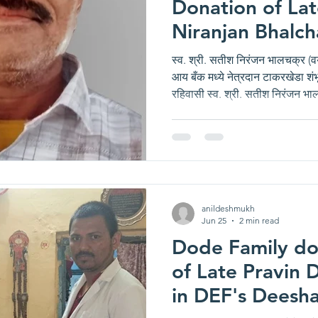
Donation of Lat
Niranjan Bhalch
old)
स्व. श्री. सतीश निरंजन भालचक्र (व
आय बँक मध्ये नेत्रदान टाकरखेडा शं
रहिवासी स्व. श्री. सतीश निरंजन भा
झाले. भालचक्र परिवारावर दुःखाचा 
परिस्थितीत पत्नी श्रीमती प्रविणा भ
भालचक्र यांचे नेत्रदान करण्याचा निर
एज्युकेशन फाऊंडेशन द्वारा संचालित
नेत्रपेढीचे सचिव श्री
anildeshmukh
Jun 25
2 min read
Dode Family do
of Late Pravin
in DEF's Deesha