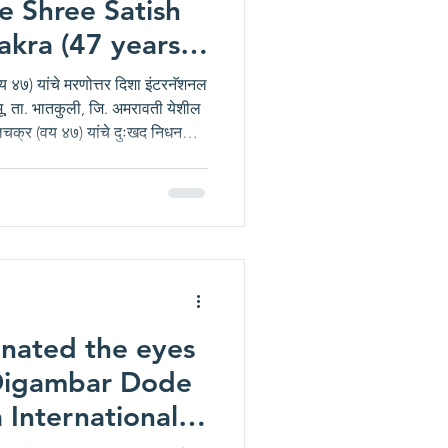
e Shree Satish
akra (47 years
य ४७) यांचे मरणोत्तर दिशा इंटरनॅशनल
भू, ता. भातकुली, जि. अमरावती येशील
लचक्र (वय ४७) यांचे दुःखद निधन
डोगर कोसळले, परंतु अशाही
ालचक्र यांनी स्व. श्री. सतीश निरंजन
्णय घेतला. दिशा ग्रुप व दिशा
 दिशा इंटरनॅशनल आय बँक या धर्मदाय
nated the eyes
 Digambar Dode
 International