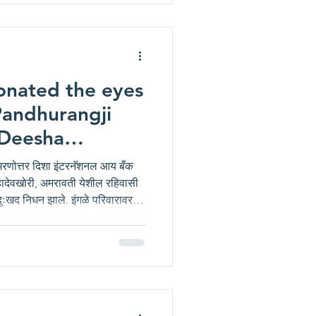
धर्मदाय नेत्रपेढीचे सचिव श्री
onated the eyes
Pandhurangji
 Deesha
ye Bank
ंचे मरणोत्तर दिशा इंटरनॅशनल आय बँक
 महादेवखोरी, अमरावती येशील रहिवासी
े दुःखद निधन झाले. इंगळे परिवारावर
रिस्थितीत मुलगा श्री. आदित्य इंगळे
ुरंगजी इंगळे यांचे नेत्रदान करण्याचा
युकेशन फाऊंडेशन द्वारा संचालित दिशा
ढीचे सचिव श्री स्वप्न