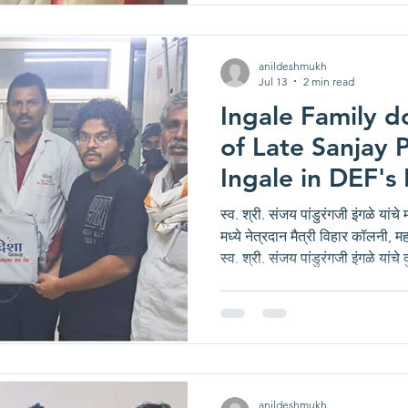
संचालित दिशा इंटरनॅशनल आय बँक या 
स्वप्निल अरुण गावंडे, द
anildeshmukh
Jul 13
2 min read
Ingale Family d
of Late Sanjay 
Ingale in DEF's
International E
स्व. श्री. संजय पांडुरंगजी इंगळे या
मध्ये नेत्रदान मैत्री विहार कॉलनी,
स्व. श्री. संजय पांडुरंगजी इंगळे यांच
दुःखाचा डोगर कोसळले, परंतु अशाही प
यांनी आपले वडील स्व. श्री. संजय पांड
निर्णय घेतला. दिशा ग्रुप व दिशा एज्
इंटरनॅशनल आय बँक या धर्मदाय नेत्रपे
anildeshmukh