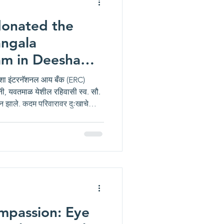
onated the
angala
m in Deesha
ye Bank, (ERC)
ी, यवतमाळ येशील रहिवासी स्व. सौ.
न झाले. कदम परिवारावर दुःखाचे
तीत मुलगा प्रतीक कदम व मुलगी
प्रभाकर कदम यांचे नेत्रदान करण्याचा
न मल्टीस्पेशालिटी हॉस्पिटल अँड रिसर्च
ेशन फाउंडेशन, अमरावती द्वारा संचालित
mpassion: Eye