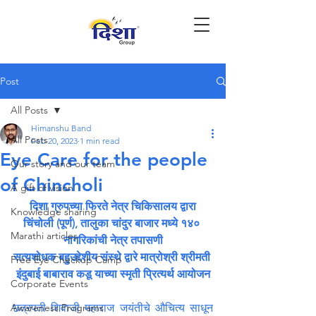
Post
All Posts
Himanshu Band
All Posts
Feb 20, 2023
1 min read
Eye Care for the people
Our story and our team
of Chincholi
A gift of vision
दिशा ग्रुपच्या फिरते नेत्र चिकिसालय द्वारा
Knowledge sharing
चिंचोली (पूर्ण), तालुका चांदुर बाजार मध्ये १४० 
Marathi articles
नागरिकांची नेत्र तपासणी
सत्यशोधक बहुउद्देशीय संस्थे द्वारे मात्रोश्री श्रीमती 
Free Eye Checkup Camp
इंदुबाई बाबाराव कडू याच्या स्मृती प्रित्यर्थ आयोजन
Corporate Events
Awareness Programs
छत्रपती शिवाजी महाराज जयंतीचे औचित्य साधून 