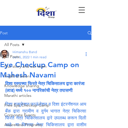
Post
All Posts
Himanshu Band
All Posts
Jun 5, 2022
1 min read
Eye Checkup Camp on
Our story and our team
Mahesh Navami
A gift of vision
दिशा ग्रुपच्या फिरते नेत्र चिकिसालय द्वारा कारंजा 
Knowledge sharing
(लाड) मध्ये १०० नागरिकांची नेत्र तपासणी 
Marathi articles
दिशा एज्युकेशन फाऊंडेशन व दिशा इंटरनॅशनल आय 
Free Eye Checkup Camp
बँक द्वारा ग्रामीण व दुर्गम भागात नेत्र चिकित्सा 
Corporate Events
फिरते नेत्र चिकित्सालय द्वारे उपलब्ध करून दिली 
Awareness Programs
आहे. या फिरत्या नेत्र चिकिसालय द्वारा वाशीम 