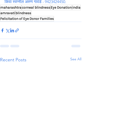
किवा स्वप्नील अरुण गावंडे - 9423424450.
maharashtra
corneal blindness
Eye Donation
india
amravati
blindness
Felicitation of Eye Donor Families
See All
Recent Posts