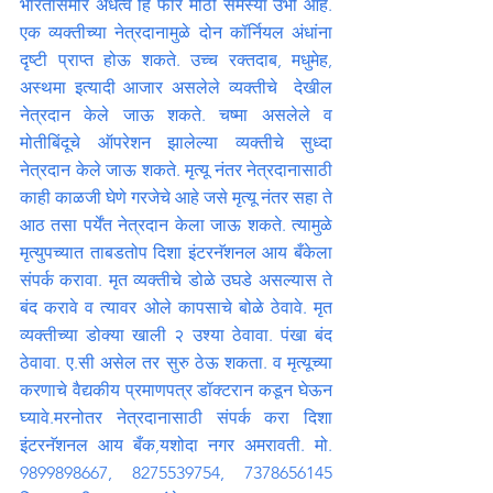
भारतासमोर अंधत्व हि फार मोठी समस्या उभी आहे. 
एक व्यक्तीच्या नेत्रदानामुळे दोन कॉर्नियल अंधांना 
दृष्टी प्राप्त होऊ शकते. उच्च रक्तदाब, मधुमेह, 
अस्थमा इत्यादी आजार असलेले व्यक्तीचे  देखील 
नेत्रदान केले जाऊ शकते. चष्मा असलेले व 
मोतीबिंदूचे ऑपरेशन झालेल्या व्यक्तीचे सुध्दा 
नेत्रदान केले जाऊ शकते. मृत्यू नंतर नेत्रदानासाठी 
काही काळजी घेणे गरजेचे आहे जसे मृत्यू नंतर सहा ते 
आठ तसा पर्येंत नेत्रदान केला जाऊ शकते. त्यामुळे 
मृत्युपच्यात ताबडतोप दिशा इंटरनॅशनल आय बँकेला 
संपर्क करावा. मृत व्यक्तीचे डोळे उघडे असल्यास ते 
बंद करावे व त्यावर ओले कापसाचे बोळे ठेवावे. मृत 
व्यक्तीच्या डोक्या खाली २ उश्या ठेवावा. पंखा बंद 
ठेवावा. ए.सी असेल तर सुरु ठेऊ शकता. व मृत्यूच्या 
करणाचे वैद्यकीय प्रमाणपत्र डॉक्टरान कडून घेऊन 
घ्यावे.मरनोतर नेत्रदानासाठी संपर्क करा दिशा 
इंटरनॅशनल आय बँक,यशोदा नगर अमरावती. मो. 
9899898667, 8275539754, 7378656145 