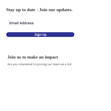
Sundarkar in DEF's
Deesha Internat
Deesha International Eye
Bank (Branch: Y
Stay up to date - Join our updates.
Bank
Sign Up
Join us to make an impact
Are you interested in joining our team as a full
time employee, a volunteer or for an graduate
internship?
Get in touch and let’s make an impact
together.
Current Vacancies
Volunteering Form