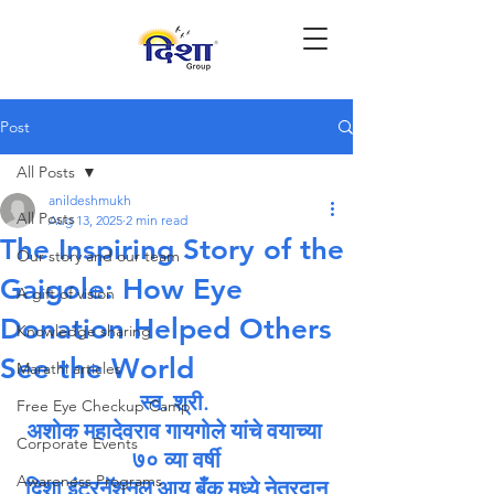
Post
All Posts
anildeshmukh
All Posts
Aug 13, 2025
2 min read
The Inspiring Story of the
Our story and our team
Gaigole: How Eye
A gift of vision
Donation Helped Others
Knowledge sharing
See the World
Marathi articles
स्व. श्री. 
Free Eye Checkup Camp
अशोक महादेवराव गायगोले यांचे वयाच्या 
Corporate Events
७० व्या वर्षी
Awareness Programs
दिशा इंटरनॅशनल आय बँक मध्ये नेत्रदान