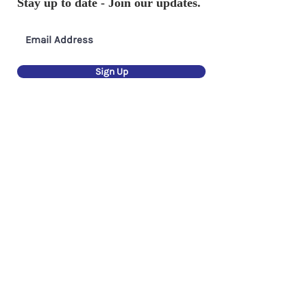
Stay up to date - Join our updates.
Bank
Sign Up
Join us to make an impact
Are you interested in joining our team as a full
time employee, a volunteer or for an graduate
internship?
Get in touch and let’s make an impact
together.
Current Vacancies
Volunteering Form