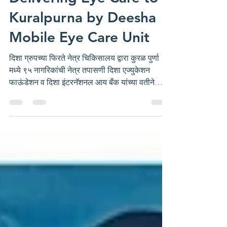
Delivering Eye Care to
Kuralpurna by Deesha
Mobile Eye Care Unit
दिशा ग्रुपच्या फिरते नेत्र चिकिसालय द्वारा कुरळ पुर्णा
मध्ये ९५ नागरिकांची नेत्र तपासणी दिशा एज्युकेशन
फाऊंडेशन व दिशा इंटरनॅशनल आय बँक यांच्या वतीने
अमरावती जिल्ह्यातील ग्रामीण व दुर्गम भागात वसलेल्या
कुरळ पूर्णा या गावातील भगवानदास महाराज मंदिर येथे
दिनांक १३ एप्रिल २०२६ रोजी नेत्र तपासणी शिबिराचे
यशस्वी आयोजन करण्यात आले. Deesha's Mobile
Eye Care Unit At Kuralpurna संस्थेच्या सुसज्ज
फिरत्या नेत्र चिकित्सालयामध्ये एकूण ९५ जेष्ठ नागरिक व
मुलांची मोफत नेत्र तपासणी करण्यात आली