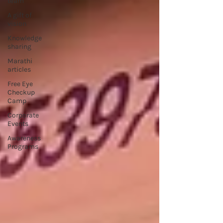
team
A gift of
vision
Knowledge
sharing
Marathi
articles
Free Eye
Checkup
Camp
Corporate
Events
Awareness
Programs