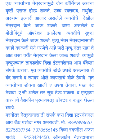
एक व्यक्तीच्या नेत्रदानामुळे दोन कॉर्नियल अंधांना 
दृष्टी प्राप्त होऊ शकते. उच्च रक्तदाब, मधुमेह, 
अस्थमा इत्यादी आजार असलेले व्यक्तीचे  देखील 
नेत्रदान केले जाऊ शकते. चष्मा असलेले व 
मोतीबिंदूचे ऑपरेशन झालेल्या व्यक्तीचे सुध्दा 
नेत्रदान केले जाऊ शकते. मृत्यू नंतर नेत्रदानासाठी 
काही काळजी घेणे गरजेचे आहे जसे मृत्यू नंतर सहा ते 
आठ तसा पर्येंत नेत्रदान केला जाऊ शकते. त्यामुळे 
मृत्युपच्यात ताबडतोप दिशा इंटरनॅशनल आय बँकेला 
संपर्क करावा. मृत व्यक्तीचे डोळे उघडे असल्यास ते 
बंद करावे व त्यावर ओले कापसाचे बोळे ठेवावे. मृत 
व्यक्तीच्या डोक्या खाली २ उश्या ठेवावा. पंखा बंद 
ठेवावा. ए.सी असेल तर सुरु ठेऊ शकता. व मृत्यूच्या 
करणाचे वैद्यकीय प्रमाणपत्र डॉक्टरान कडून घेऊन 
घ्यावे.
मरनोतर नेत्रदानासाठी संपर्क करा दिशा इंटरनॅशनल 
आय बँक,यशोदा नगर अमरावती. मो. 9899898667, 
8275539754, 7378656145 किवा स्वप्नील अरुण 
गावंडे - 9423424450. ऑनलाईन नेत्रदानाचा 