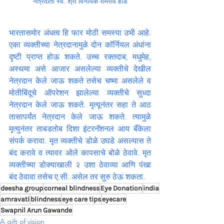
नेत्रदाता स्व. श्री विनायक रामराव हांडे
भारतासमोर अंधत्व हि फार मोठी समस्या उभी आहे. 
एका व्यक्तीच्या नेत्रदानामुळे दोन कॉर्नियल अंधांना 
दृष्टी प्राप्त होऊ शकते. उच्च रक्तदाब, मधुमेह, 
अस्थमा असे आजार असलेल्या व्यक्तीचे देखील 
नेत्रदान केले जाऊ शकते तसेच चष्मा असलेले व 
मोतीबिंदूचे ऑपरेशन झालेल्या व्यक्तीचे सुध्दा 
नेत्रदान केले जाऊ शकते. मृत्यूनंतर सहा ते आठ 
तासापर्यंत नेत्रदान केले जाऊ शकते. त्यामुळे 
मृत्युनंतर ताबडतोब दिशा इंटरनॅशनल आय बँकेला 
संपर्क करावा. मृत व्यक्तीचे डोळे उघडे असल्यास ते 
बंद करावे व त्यावर ओले कापसाचे बोळे ठेवावे. मृत 
व्यक्तीच्या डोक्याखाली २ उशा ठेवाव्या आणि पंखा 
बंद ठेवावा तसेच ए.सी. असेल तर सुरु ठेऊ शकता.
deesha group
corneal blindness
Eye Donation
india
amravati
blindness
eye care tips
eyecare
Swapnil Arun Gawande
A gift of vision