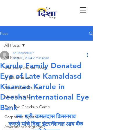
Post
All Posts
anildeshmukh
All Posts
Sep 10, 2024
2 min read
Karule Family Donated
Our story and our team
Eye of Late Kamaldasd
A gift of vision
Kisanrao Karule in
Knowledge sharing
Deesha International Eye
Marathi articles
Bank
Free Eye Checkup Camp
स्व. श्री. कमलदास किसनराव 
Corporate Events
करुले यांचे दिशा इंटरनॅशनल आय बँक 
Awareness Programs