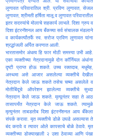
प्रमाणपत्र देण्यात आले. या सेवाभावी कार्यात 
लुणावत परिवारातिल श्री. प्रविण लुणावत, सेजल 
लुणावत, श्रीमती हर्षिता मालू व लुणावत परिवारातील 
इतर सदस्यांचे मोलाचे सहकार्य लाभले. दिशा ग्रुप व 
दिशा इंटरनॅशनल आय बँकच्या सर्व संचालक मंडलाने 
व कार्यकर्त्यांतर्फे स्व. सरोज प्रविण लुणावत यांना 
श्रद्धांजली अर्पित करणात आली.
भारतासमोर अंधत्व हि फार मोठी समस्या उभी आहे. 
एका व्यक्तीच्या नेत्रदानामुळे दोन कॉर्नियल अंधांना 
दृष्टी प्राप्त होऊ शकते. उच्च रक्तदाब, मधुमेह, 
अस्थमा असे आजार असलेल्या व्यक्तीचे देखील 
नेत्रदान केले जाऊ शकते तसेच चष्मा असलेले व 
मोतीबिंदूचे ऑपरेशन झालेल्या व्यक्तीचे सुध्दा 
नेत्रदान केले जाऊ शकते. मृत्यूनंतर सहा ते आठ 
तासापर्यंत नेत्रदान केले जाऊ शकते. त्यामुळे 
मृत्युनंतर ताबडतोब दिशा इंटरनॅशनल आय बँकेला 
संपर्क करावा. मृत व्यक्तीचे डोळे उघडे असल्यास ते 
बंद करावे व त्यावर ओले कापसाचे बोळे ठेवावे. मृत 
व्यक्तीच्या डोक्याखाली २ उशा ठेवाव्या आणि पंखा 