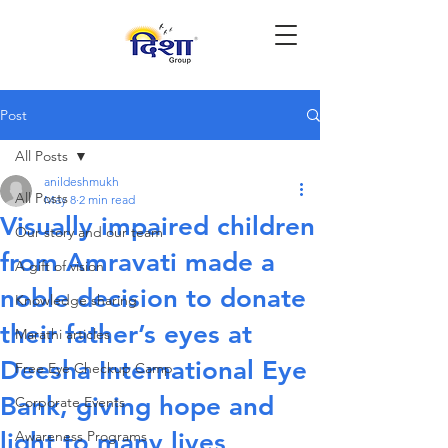
Post
All Posts
anildeshmukh
All Posts
May 8
2 min read
Visually impaired children
Our story and our team
from Amravati made a
A gift of vision
noble decision to donate
Knowledge sharing
their father’s eyes at
Marathi articles
Deesha International Eye
Free Eye Checkup Camp
Bank, giving hope and
Corporate Events
light to many lives
Awareness Programs