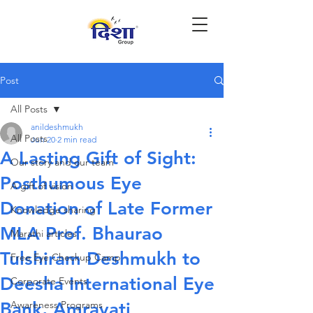
Post
All Posts
anildeshmukh
All Posts
Jun 20
2 min read
A Lasting Gift of Sight:
Our story and our team
Posthumous Eye
A gift of vision
Donation of Late Former
Knowledge sharing
MLA Prof. Bhaurao
Marathi articles
Tulshiram Deshmukh to
Free Eye Checkup Camp
Deesha International Eye
Corporate Events
Bank, Amravati
Awareness Programs