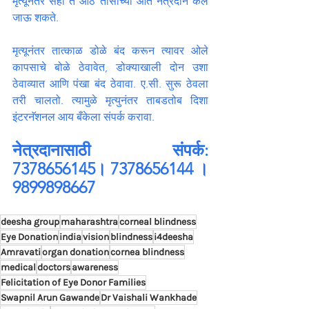
मृत्यूनंतर सहा ते आठ तासांच्या आत नेत्रदान केले 
जाऊ शकते.
मृत्यूनंतर तात्काळ डोळे बंद करून त्यावर ओले 
कापसाचे बोळे ठेवावेत, डोक्याखाली दोन उशा 
ठेवाव्यात आणि पंखा बंद ठेवावा. ए.सी. सुरू ठेवला 
तरी चालतो. त्यामुळे मृत्युनंतर ताबडतोब दिशा 
इंटरनॅशनल आय बँकेला संपर्क करावा.
नेत्रदानासाठी संपर्क: 
7378656145। 7378656144 । 
9899898667
deesha group
maharashtra
corneal blindness
Eye Donation
india
vision
blindness
i4deesha
Amravati
organ donation
cornea blindness
medical
doctors
awareness
Felicitation of Eye Donor Families
Swapnil Arun Gawande
Dr Vaishali Wankhade