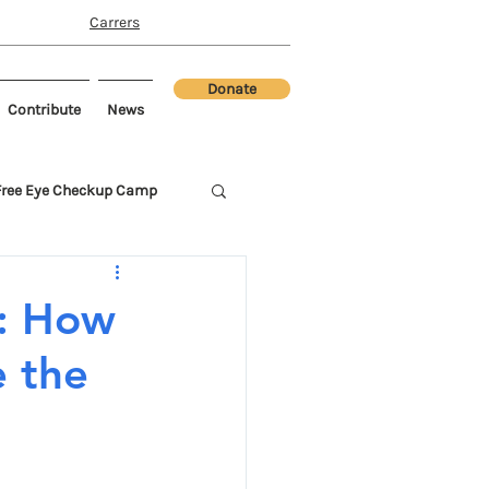
Carrers
Donate
Contribute
News
Free Eye Checkup Camp
e: How
 the