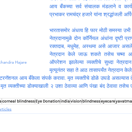
आय बँकच्या सर्व संचालक मंडलाने व कार्यकर्त्
प्रभाकर रामचंद्र हजारे यांना श्रद्धांजली अ
भारतासमोर अंधत्व हि फार मोठी समस्या उभी आह
नेत्रदानामुळे दोन कॉर्नियल अंधांना दृष्टी प्
रक्तदाब, मधुमेह, अस्थमा असे आजार असलेल्य
नेत्रदान केले जाऊ शकते तसेच चष्मा असल
ऑपरेशन झालेल्या व्यक्तीचे सुध्दा नेत्रद
chandra Hajare
मृत्यूनंतर सहा ते आठ तासापर्यंत नेत्रदान केल
ंटरनॅशनल आय बँकेला संपर्क करावा. मृत व्यक्तीचे डोळे उघडे असल्यास ते
 मृत व्यक्तीच्या डोक्याखाली २ उशा ठेवाव्या आणि पंखा बंद ठेवावा तसेच 
a
corneal blindness
Eye Donation
india
vision
blindness
eyecare
yavatma
rticles