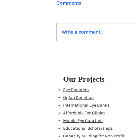
Comments
Write a comment...
A Legacy of Compassion:
Eye Donation of Late Sagar
Ramdas Raut (32 years) in
Deesha International Eye
Our Projects
Bank, Amravati
Eye Donation
Organ Donation
International Eye Banks
Affordable Eye Clinics
Mobile Eye Care Unit
Educational Scholarships
Capacity building for Non Profit