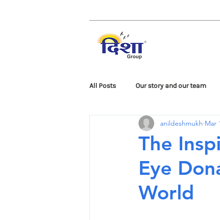
All Posts
Our story and our team
anildeshmukh
Mar 
Corporate Events
Awareness 
The Insp
Eye Dona
World