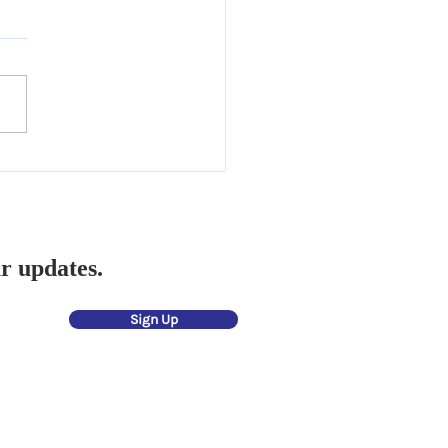
rkar Family donated the
 of Late Vidhya Prakash
rkar in Deesha
rnational Eye Bank
nch: Yavatmal)
ur updates.
Sign Up