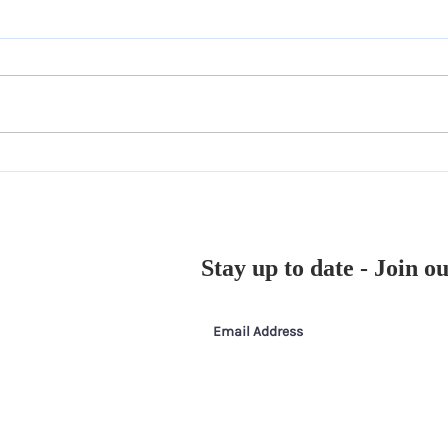
Sundarkar Family donated
Patu
the eyes of Late Manda
eyes
Pralhadrao Sundarkar in
Patu
DEF's Deesha International
Inte
Eye Bank
(Bra
Stay up to date - Join o