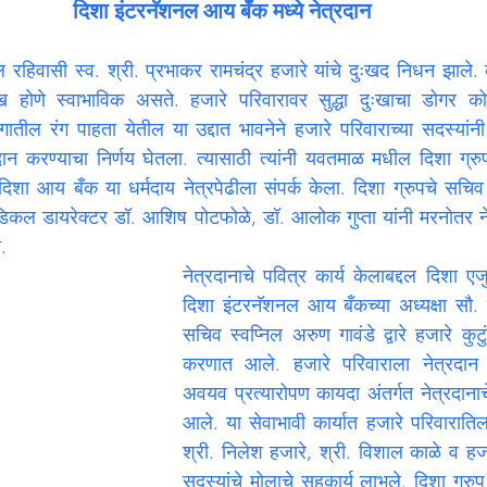
दिशा इंटरनॅशनल आय बँक मध्ये नेत्रदान
हिवासी स्व. श्री. प्रभाकर रामचंद्र हजारे यांचे दुःखद निधन झाले. कुट
दुःख होणे स्वाभाविक असते. हजारे परिवारावर सुद्धा दुःखाचा डोगर क
ातील रंग पाहता येतील या उद्दात भावनेने हजारे परिवाराच्या सदस्यांनी 
्रदान करण्याचा निर्णय घेतला. त्यासाठी त्यांनी यवतमाळ मधील दिशा ग्रु
दिशा आय बँक या धर्मदाय नेत्रपेढीला संपर्क केला. दिशा ग्रुपचे सचिव 
मेडिकल डायरेक्टर डॉ. आशिष पोटफोळे, डॉ. आलोक गुप्ता यांनी मरनोतर 
ी.
नेत्रदानाचे पवित्र कार्य केलाबद्दल दिशा 
दिशा इंटरनॅशनल आय बँकच्या अध्यक्षा सौ. क
सचिव स्वप्निल अरुण गावंडे द्वारे हजारे कुटुं
करणात आले. हजारे परिवाराला नेत्रदान क
अवयव प्रत्यारोपण कायदा अंतर्गत नेत्रदानाचे
आले. या सेवाभावी कार्यात हजारे परिवारातिल
श्री. निलेश हजारे, श्री. विशाल काळे व हज
सदस्यांचे मोलाचे सहकार्य लाभले. दिशा ग्रु