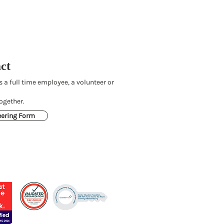
ct
s a full time employee, a volunteer or
ogether.
eering Form