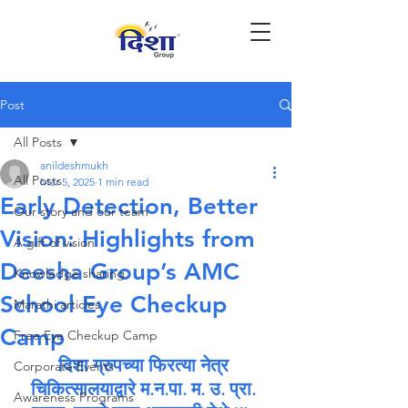
Post
All Posts
anildeshmukh
All Posts
Mar 5, 2025
1 min read
Early Detection, Better
Our story and our team
Vision: Highlights from
A gift of vision
Deesha Group’s AMC
Knowledge sharing
School Eye Checkup
Marathi articles
Camp
Free Eye Checkup Camp
दिशा ग्रुपच्या फिरत्या नेत्र 
Corporate Events
चिकित्सालयाद्वारे म.न.पा. म. उ. प्रा. 
Awareness Programs