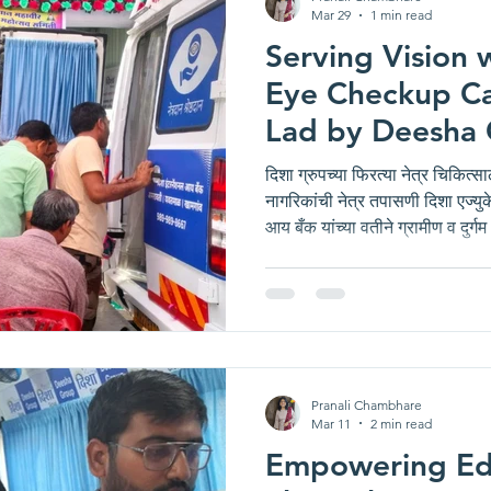
Mar 29
1 min read
Serving Vision
Eye Checkup Ca
Lad by Deesha
Bhagwan Mahav
दिशा ग्रुपच्या फिरत्या नेत्र चिकित्स
नागरिकांची नेत्र तपासणी दिशा एज्य
आय बँक यांच्या वतीने ग्रामीण व दुर्गम
कारंजालाड, जिल्हा वाशीम येथे दिना
जयंती निमित्त नेत्र तपासणी शिबिर
Inauguration of the Eye Che
शिबिरामध्ये ज्येष्ठ नागरिकांची मोफ
११५ नागरिकांची तपासणी करण्य
Pranali Chambhare
Mar 11
2 min read
Empowering Ed