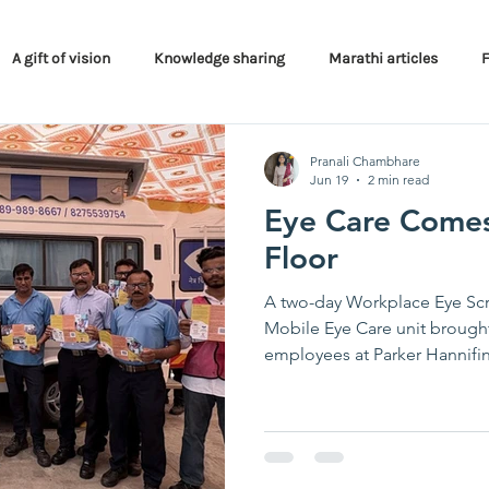
A gift of vision
Knowledge sharing
Marathi articles
Programs
Pranali Chambhare
Jun 19
2 min read
Eye Care Comes
Floor
A two-day Workplace Eye Sc
Mobile Eye Care unit brought quality eye care to 188
employees at Parker Hannifi