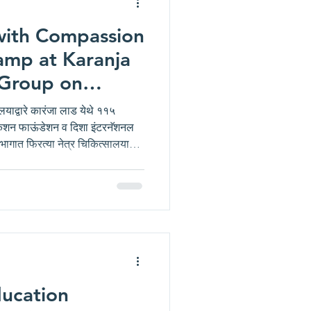
 with Compassion
mp at Karanja
 Group on
eer Jayanti
ालयाद्वारे कारंजा लाड येथे ११५
ुकेशन फाऊंडेशन व दिशा इंटरनॅशनल
 भागात फिरत्या नेत्र चिकित्सालयाद्वारे
ंक २९ मार्च २०२६ रोजी भगवान महावीर
ाचे आयोजन करण्यात आले.
ckup Camp at Karanja Lad या
त नेत्र तपासणी करण्यात आली. एकूण
ucation