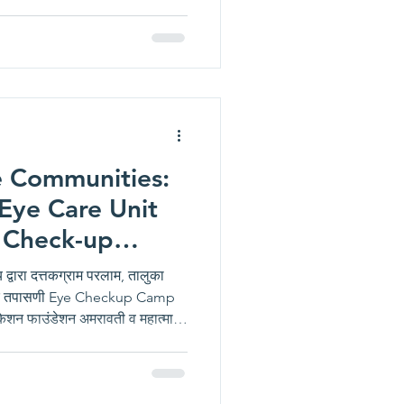
िकित्सालयाद्वारे वाशीम जिल्ह्यात
र्च २०२६ रोजी कारंजा लाड येथे नेत्र
े. या शिबिरामध्ये महिलांची मोफत
 १२५ महिलांची तपासणी करण्यात आली
 Communities:
Eye Care Unit
 Check-up
gram Palram
 द्वारा दत्तकग्राम परलाम, तालुका
नेत्र तपासणी Eye Checkup Camp
ेशन फाउंडेशन अमरावती व महात्मा
तर्फे दि. २५ फेब्रुवारी २०२६ रोजी
ी शिबिराचे आयोजन करण्यात आले होते.
 तपासणी करण्यात आली. Glimpse of