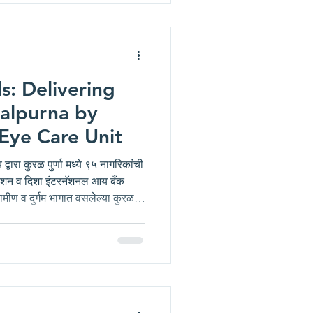
s: Delivering
ralpurna by
Eye Care Unit
्वारा कुरळ पुर्णा मध्ये ९५ नागरिकांची
डेशन व दिशा इंटरनॅशनल आय बँक
रामीण व दुर्गम भागात वसलेल्या कुरळ
 मंदिर येथे दिनांक १३ एप्रिल २०२६
वी आयोजन करण्यात आले. Deesha's
rna संस्थेच्या सुसज्ज फिरत्या
ठ नागरिक व मुलांची मोफत नेत्र