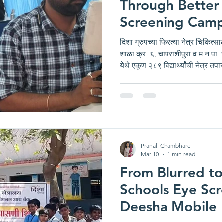
Through Better 
Screening Cam
Group at AMC 
दिशा ग्रुपच्या फिरत्या नेत्र चिकित्साल
शाळा क्र. ६, चापराशीपुरा व म.न.पा
येथे एकूण २८९ विद्यार्थ्यांची ने
School दिशा एज्युकेशन फाउंडेशन, 
चिकित्सालयातर्फे म.न.पा. उर्दू उच्च
म.न.पा. उच्च प्राथमिक मराठी शाळा, 
२०२६ रोजी विद्यार्थ्यांसाठी विशेष 
आले
Pranali Chambhare
Mar 10
1 min read
From Blurred t
Schools Eye Sc
Deesha Mobile 