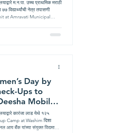
ालयाद्वारे म.न.पा. उच्च प्राथमिक मराठी
७७ विद्यार्थ्यांची नेत्र तपासणी
it at Amravati Municipal
डेशन, अमरावती संचालित फिरत्या
, अमरावती येथील म.न.पा. उच्च
 दिनांक १० मार्च २०२६ रोजी
ी शिबिर आयोजित करण्यात आले. या
men’s Day by
heck-Ups to
Deesha Mobile
t Karanja Lad
ालयाद्वारे कारंजा लाड येथे १२५
eckup Camp at Washim दिशा
 आय बँक यांच्या संयुक्त विद्यमाने