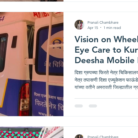
Pranali Chambhare
Apr 15
1 min read
Vision on Wheel
Eye Care to Ku
Deesha Mobile 
दिशा ग्रुपच्या फिरते नेत्र चिकिसालय द
नेत्र तपासणी दिशा एज्युकेशन फाऊं
यांच्या वतीने अमरावती जिल्ह्यातील ग्
पूर्णा या गावातील भगवानदास महाराज
रोजी नेत्र तपासणी शिबिराचे यशस्
Mobile Eye Care Unit At Kuralpu
नेत्र चिकित्सालयामध्ये एकूण ९५ जेष्
तपासणी करण्यात आली
Pranali Chambhare