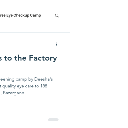
Free Eye Checkup Camp
 to the Factory
reening camp by Deesha's
n, Bazargaon.