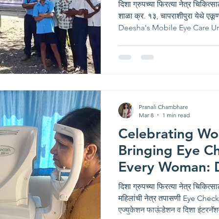
दिशा ग्रुपच्या फिरत्या नेत्र चिकित्स
शाळा क्र. १३, चापराशीपुरा येथे एकूण 
Deesha's Mobile Eye Care Un
Corporation दिशा एज्युकेशन फाउं
नेत्र चिकित्सालयातर्फे चापराशीपुरा
प्राथमिक मराठी शाळा क्र. १३ मध्ये
विद्यार्थ्यांसाठी विशेष नेत्र तपासण
उपक्रमांतर्गत एकूण ७७ विद्यार्थ्यां
Pranali Chambhare
Mar 8
1 min read
Celebrating Wo
Bringing Eye C
Every Woman: 
Eye Care Unit a
दिशा ग्रुपच्या फिरत्या नेत्र चिकित्स
महिलांची नेत्र तपासणी Eye Ch
एज्युकेशन फाऊंडेशन व दिशा इंटरनॅशनल