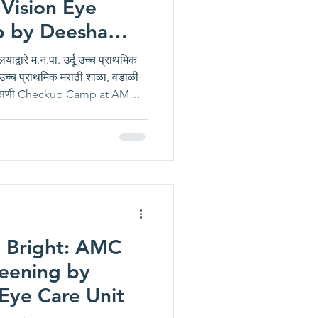
Vision Eye
p by Deesha
School
याद्वारे म.न.पा. उर्दू उच्च प्राथमिक
. उच्च प्राथमिक मराठी शाळा, वडाळी
त्र तपासणी Checkup Camp at AMC
अमरावती संचालित फिरत्या नेत्र
 प्राथमिक शाळा क्र. ६, चापराशीपुरा व
वडाळी, अमरावती येथे दिनांक ११ मार्च
नेत्र तपासणी शिबिर आयोजित करण्यात
o Bright: AMC
reening by
Eye Care Unit