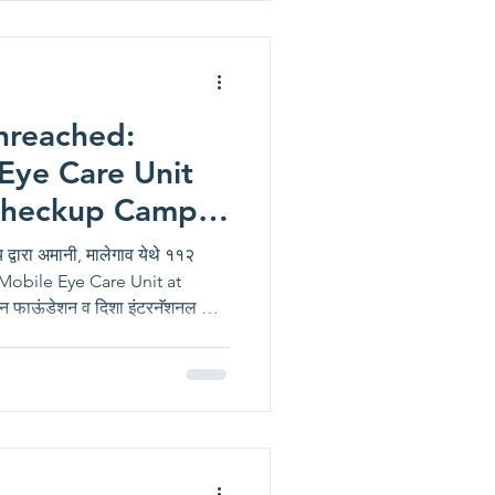
सणी शिबिरामध्ये एकूण १२१
ा ने
nreached:
Eye Care Unit
Checkup Camp
gaon
 द्वारा अमानी, मालेगाव येथे ११२
 Mobile Eye Care Unit at
न फाऊंडेशन व दिशा इंटरनॅशनल आय
ते नेत्र चिकिसालय द्वारा वाशीम जिल्हा
ाढदिवसानीमीत्त २१ फेब्रुवारी २०२६
 येथे शिबिराचे आयोजन करण्यात आले
चे मोफत नेत्र तपासणी करण्यात आली.