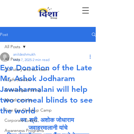
Post
All Posts
anildeshmukh
All Posts
May 7, 2025
2 min read
Eye Donation of the Late
Our story and our team
Mr. Ashok Jodharam
A gift of vision
Jawaharmalani will help
Knowledge sharing
two corneal blinds to see
Marathi articles
the world
Free Eye Checkup Camp
स्व. श्री. अशोक जोधाराम 
Corporate Events
जवाहरमालानी यांचे
Awareness Programs