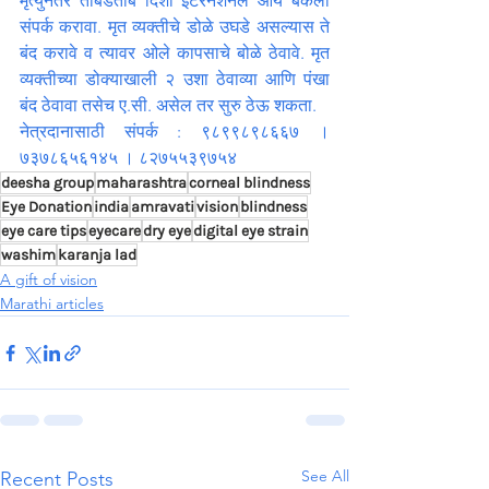
मृत्युनंतर ताबडतोब दिशा इंटरनॅशनल आय बँकेला 
संपर्क करावा. मृत व्यक्तीचे डोळे उघडे असल्यास ते 
बंद करावे व त्यावर ओले कापसाचे बोळे ठेवावे. मृत 
व्यक्तीच्या डोक्याखाली २ उशा ठेवाव्या आणि पंखा 
बंद ठेवावा तसेच ए.सी. असेल तर सुरु ठेऊ शकता.
नेत्रदानासाठी संपर्क : ९८९९८९८६६७ । 
७३७८६५६१४५ । ८२७५५३९७५४
deesha group
maharashtra
corneal blindness
Eye Donation
india
amravati
vision
blindness
eye care tips
eyecare
dry eye
digital eye strain
washim
karanja lad
A gift of vision
Marathi articles
See All
Recent Posts