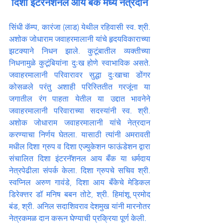
दिशा इंटरनॅशनल आय बँक मध्ये नेत्रदान
सिंधी कॅम्प, कारंजा (लाड) येथील रहिवासी स्व. श्री. 
अशोक जोधाराम जवाहरमालानी यांचे हृदयविकाराच्या 
झटक्याने निधन झाले. कुटूंबातील व्यक्तीच्या 
निधनामुळे कुटूंबियांना दुःख होणे स्वाभाविक असते. 
जवाहरमालानी परिवारावर सुद्धा दुःखाचा डोंगर 
कोसळले परंतु अशाही परिस्तितीत गरजूंना या 
जगातील रंग पाहता येतील या उद्दात भावनेने 
जवाहरमालानी परिवाराच्या सदस्यांनी स्व. श्री. 
अशोक जोधाराम जवाहरमालानी यांचे नेत्रदान 
करण्याचा निर्णय घेतला. यासाठी त्यांनी अमरावती 
मधील दिशा ग्रुप व दिशा एज्युकेशन फाऊंडेशन द्वारा 
संचालित दिशा इंटरनॅशनल आय बँक या धर्मदाय 
नेत्रपेढीला संपर्क केला. दिशा ग्रुपचे सचिव श्री. 
स्वप्निल अरुण गावंडे, दिशा आय बँकेचे मेडिकल 
डिरेक्त्तर डॉ मनिष बबन तोटे, श्री. हिमांशू प्रमोद 
बंड, श्री. अनिल सदाशिवराव देशमुख यांनी मारनोतर 
नेत्रकमळ दान करून घेण्याची प्रक्रिया पूर्ण केली.