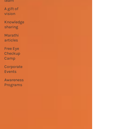
team
A gift of
vision
Knowledge
sharing
Marathi
articles
Free Eye
Checkup
Camp
Corporate
Events
Awareness
Programs