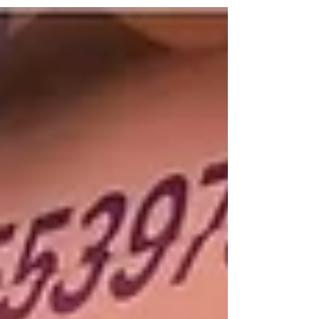
निधनामुळे कुटूंबियांना दुःख होणे स्वाभाविक असते.
जिंतूरकर परिवारावर सुद्धा दुःखाचा डोगर कोसळले, परंतु
अशाही परिस्तितीत जिंतूरकर परिवाराने स्व. श्रीमती विणा
देवीदास जिंतूरकर यांचे नेत्रदान करण्याचा निर्णय घेतला.
यासाठी त्यांनी अमरावती मधील दिशा ग्रुप व दिशा
एज्युकेशन फाऊंडे