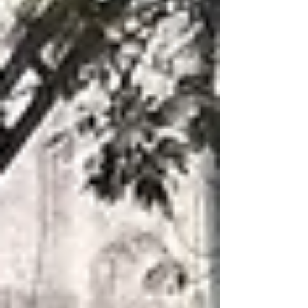
अमरावती जिल्ह्यातील ग्रामीण व दुर्गम भागात वसलेल्या
कुरळ पूर्णा या गावातील भगवानदास महाराज मंदिर येथे
दिनांक १३ एप्रिल २०२६ रोजी नेत्र तपासणी शिबिराचे
यशस्वी आयोजन करण्यात आले. Deesha's Mobile
Eye Care Unit At Kuralpurna संस्थेच्या सुसज्ज
फिरत्या नेत्र चिकित्सालयामध्ये एकूण ९५ जेष्ठ नागरिक व
मुलांची मोफत नेत्र तपासणी करण्यात आली