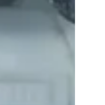
regular eye examinations can help manage
myopia effectively, improving a child’s
academic performance, confidence, and
overall well-being.