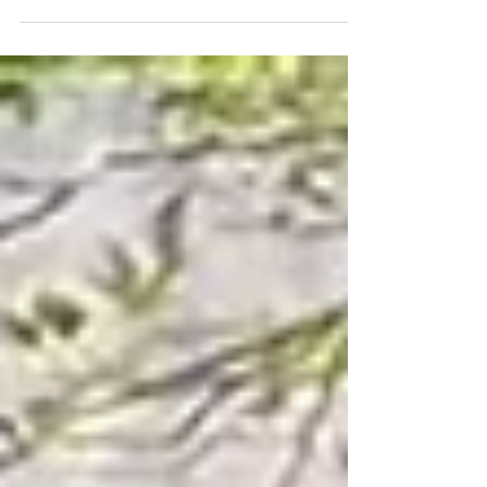
प्राथमिक मराठी शाळा, वडाळी येथे एकूण २८९ विद्यार्थ्यांची
नेत्र तपासणी Checkup Camp at AMC School
दिशा एज्युकेशन फाउंडेशन, अमरावती संचालित फिरत्या
नेत्र चिकित्सालयातर्फे म.न.पा. उर्दू उच्च प्राथमिक शाळा
क्र. ६, चापराशीपुरा व म.न.पा. उच्च प्राथमिक मराठी
शाळा, वडाळी, अमरावती येथे दिनांक ११ मार्च २०२६ रोजी
विद्यार्थ्यांसाठी विशेष नेत्र तपासणी शिबिर आयोजित
करण्यात आले