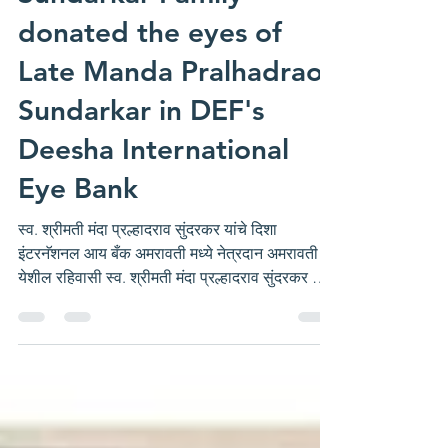
anildeshmukh
Aug 1
1 min read
Sundarkar Family
donated the eyes of
Late Manda Pralhadrao
Sundarkar in DEF's
Deesha International
Eye Bank
स्व. श्रीमती मंदा प्रल्हादराव सुंदरकर यांचे दिशा
इंटरनॅशनल आय बँक अमरावती मध्ये नेत्रदान अमरावती
येशील रहिवासी स्व. श्रीमती मंदा प्रल्हादराव सुंदरकर यांचे
दुःखद निधन झाले. सुंदरकर परिवारावर दुःखाचा डोंगर
कोसळले, परंतु अशाही परिस्थितीत मुलगी सौ. सीमा
बोरकर यांनी आपल्या आईचे स्व. श्रीमती मंदा प्रल्हादराव
सुंदरकर यांचे नेत्रदान करण्याचा निर्णय घेतला. दिशा ग्रुप