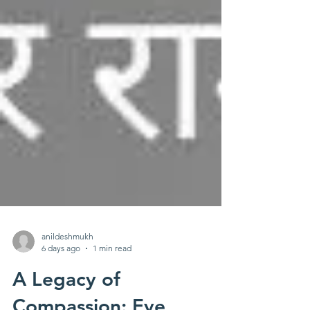
anildeshmukh
6 days ago
1 min read
A Legacy of