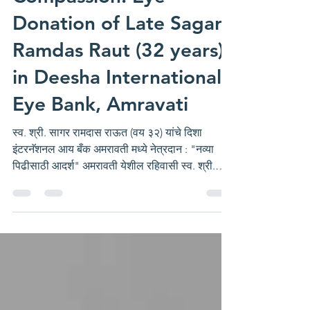
Compassion: Eye
Donation of Late Sagar
Ramdas Raut (32 years)
in Deesha International
Eye Bank, Amravati
स्व. श्री. सागर रामदास राऊत (वय ३२) यांचे दिशा
इंटरनॅशनल आय बँक अमरावती मध्ये नेत्रदान : "नव्या
पिढीसाठी आदर्श" अमरावती येशील रहिवासी स्व. श्री.
सागर रामदास राऊत (वय ३२) यांचे दुःखद निधन झाले.
राऊत परिवारावर दुःखाचा डोंगर कोसळले, परंतु अशाही
परिस्थितीत राऊत परिवारातील श्री. अजय राऊत यांनी
आपले लहान भाऊ स्व. श्री. सागर रामदास राऊत यांचे
नेत्रदान करण्याचा निर्णय घेतला. दिशा ग्रुप व दिशा
एज्युकेशन फाऊंडेशन द्वारा संचालित दिशा इंटरनॅशनल आय
बँक या धर्मदाय नेत्रपेढीचे सचिव श्री स्