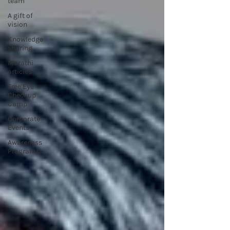
team
A gift of
vision
Knowledge
sharing
Marathi
articles
Free Eye
Checkup
Camp
Corporate
Events
Awareness
Programs