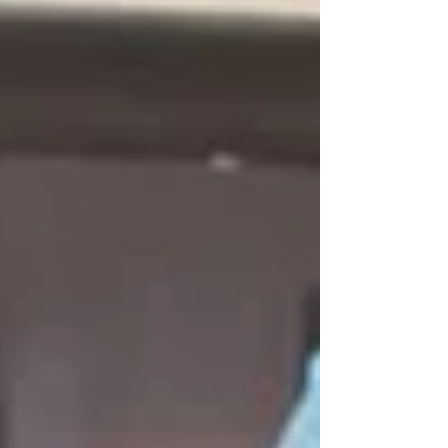
व दिशा एज्युकेशन फाऊंडेशन द्वारा संचालित दिशा
इंटरनॅशनल आय बँक या धर्मदाय नेत्रपेढीचे सचिव श्री
स्वप्निल अरुण गावंडे, द