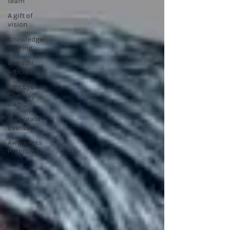
team
A gift of
vision
Knowledge
sharing
Marathi
articles
Free Eye
Checkup
Camp
Corporate
Events
Awareness
Programs