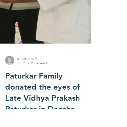
anildeshmukh
Jul 31
2 min read
Paturkar Family
donated the eyes of