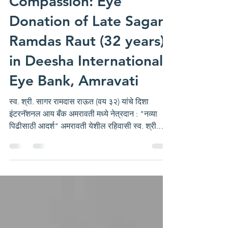
Compassion: Eye
Donation of Late Sagar
Ramdas Raut (32 years)
in Deesha International
Eye Bank, Amravati
स्व. श्री. सागर रामदास राऊत (वय ३२) यांचे दिशा
इंटरनॅशनल आय बँक अमरावती मध्ये नेत्रदान : "नव्या
पिढीसाठी आदर्श" अमरावती येशील रहिवासी स्व. श्री.
सागर रामदास राऊत (वय ३२) यांचे दुःखद निधन झाले.
राऊत परिवारावर दुःखाचा डोंगर कोसळले, परंतु अशाही
परिस्थितीत राऊत परिवारातील श्री. अजय राऊत यांनी
आपले लहान भाऊ स्व. श्री. सागर रामदास राऊत यांचे
नेत्रदान करण्याचा निर्णय घेतला. दिशा ग्रुप व दिशा
एज्युकेशन फाऊंडेशन द्वारा संचालित दिशा इंटरनॅशनल आय