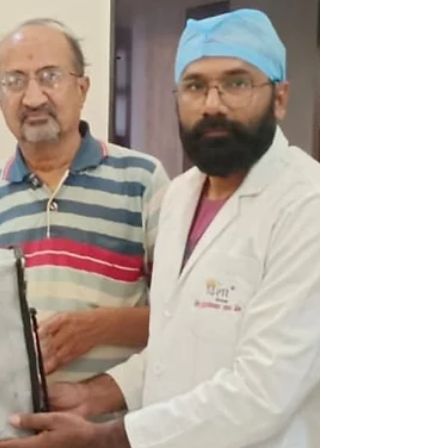
सुंदरकर यांचे नेत्रदान करण्याचा निर्णय घेतला. दिशा ग्रुप
व दिशा एज्युकेशन फाऊंडेशन द्वारा संचालित दिशा
इंटरनॅशनल आय बँक या धर्मदाय नेत्रपेढीचे सचिव श्री
स्वप्निल अरुण गावंडे, द