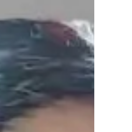
बँक या धर्मदाय नेत्रपेढीचे सचिव श्री स्